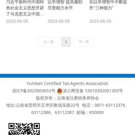
习近平新时代中国特
以学增智 提高履职
在以学增智中不断提
色社会主义思想开辟
尽责能力水平
升“三种能力"
了马克思主义中国化
时代化新境界
2023-06-05
2023-06-05
2023-06-05
上一页
1
下一页
YunNan Certified Tax Agents Association
滇ICP备2023003653号
滇公网安备 53010302001303号
版权所有：云南省注册税务师协会
地址:云南省昆明市五华区教场东路22号 电话：0871-63112379、
63112386、63112387
邮编：650000