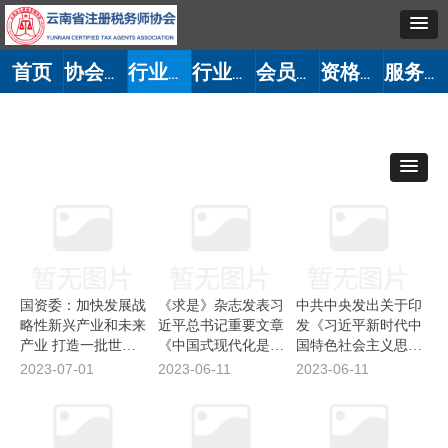
首页
协会概况
行业党建
行业动态
会员管理
资格考试
服务大厅
国资委：加快发展战
《求是》杂志发表习
中共中央发出关于印
略性新兴产业和未来
近平总书记重要文章
发《习近平新时代中
产业 打造一批世界
《中国式现代化是中
国特色社会主义思想
级战略性新兴产业集
国共产党领导的社会
学习纲要（2023年
2023-07-01
2023-06-11
2023-06-11
群
主义现代化》-新华
版）》的通知_新华
网
网